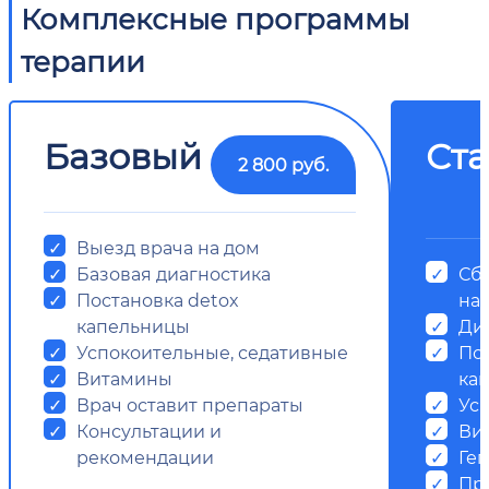
Комплексные программы
терапии
Базовый
Ст
2 800 руб.
Выезд врача на дом
Базовая диагностика
Сб
Постановка detox
на
капельницы
Ди
Успокоительные, седативные
Пос
Витамины
ка
Врач оставит препараты
Ус
Консультации и
Ви
рекомендации
Ге
Пр