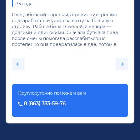
33 года
Олег, обычный парень из провинции, решил
подзаработать и уехал на вахту на большую
стройку. Работа была тяжелой, а вечера —
долгими и одинокими. Сначала бутылка пива
после смены помогала расслабиться, но
постепенно она превратилась в две, потом в
крепкий алкоголь, и вот он уже пил почти
каждый день...После дектоксикации организма
было назначено кодирование по методу
Довженко.
Круглосуточно поможем вам
8 (863) 333-59-76