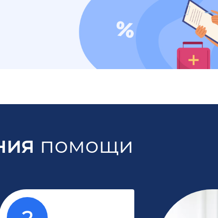
ния
помощи