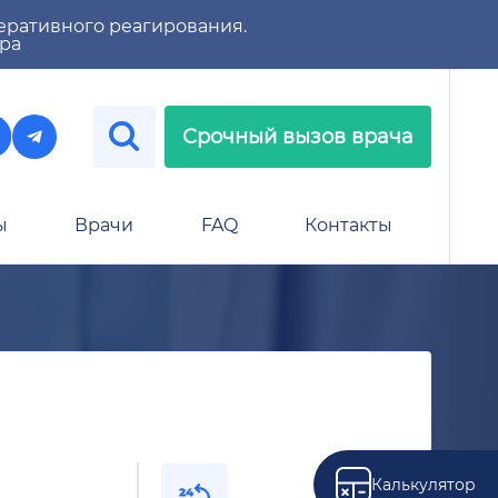
еративного реагирования.
тра
Срочный вызов врача
ы
Врачи
FAQ
Контакты
Калькулятор