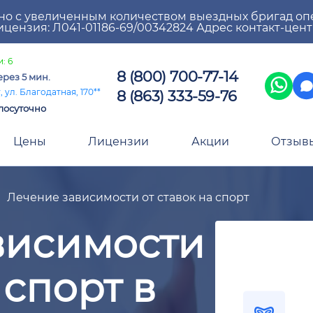
но с увеличенным количеством выездных бригад оп
цензия: Л041-01186-69/00342824 Адрес контакт-цен
: 6
8 (800) 700-77-14
ерез 5 мин.
8 (863) 333-59-76
 ул. Благодатная, 170**
лосуточно
Цены
Лицензии
Акции
Отзыв
Лечение зависимости от ставок на спорт
висимости
 спорт в