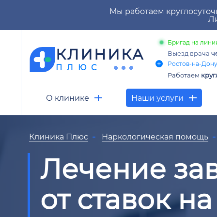
Мы работаем круглосуточ
Ли
Бригад на линии
КЛИНИКА
Выезд врача
ч
Ростов-на-Дону,
ПЛЮС
Работаем
круг
О клинике
Наши услуги
Клиника Плюс
Наркологическая помощь
Лечение за
от ставок на