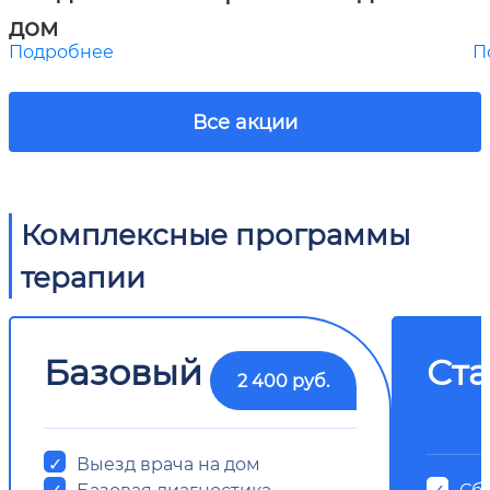
дом
Подробнее
П
Все акции
Комплексные программы
терапии
Базовый
Ст
2 400 руб.
Выезд врача на дом
Базовая диагностика
Сб