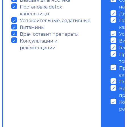
Постановка detox
на
капельницы
Ди
Успокоительные, седативные
Пос
Витамины
ка
Врач оставит препараты
Ус
Консультации и
Ви
рекомендации
Ге
Пр
ток
Пр
ак
Пс
Вр
пр
Ко
ре