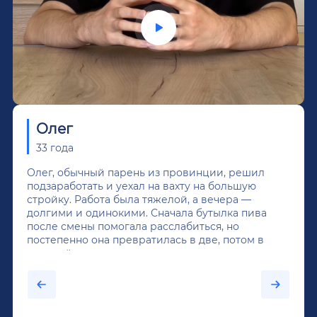
Олег
33 года
Олег, обычный парень из провинции, решил
подзаработать и уехал на вахту на большую
стройку. Работа была тяжелой, а вечера —
долгими и одинокими. Сначала бутылка пива
после смены помогала расслабиться, но
постепенно она превратилась в две, потом в
крепкий алкоголь, и вот он уже пил почти
каждый день...После дектоксикации организма
было назначено кодирование по методу
Довженко.