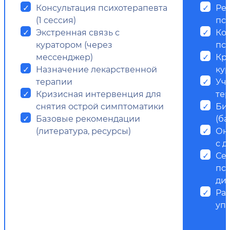
Консультация психотерапевта
Ре
(1 сессия)
пс
Экстренная связь с
Ко
куратором (через
пси
мессенджер)
Кр
Назначение лекарственной
ку
терапии
Уч
Кризисная интервенция для
те
снятия острой симптоматики
Би
Базовые рекомендации
(ба
(литература, ресурсы)
Он
с д
Се
пс
ди
Ра
уп