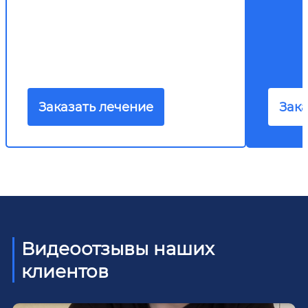
Заказать лечение
Зака
Видеоотзывы наших
клиентов