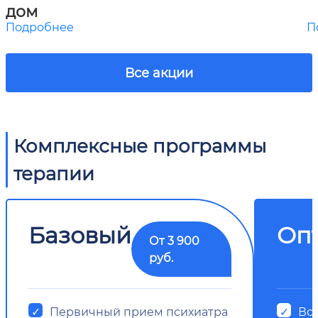
дом
Подробнее
П
Все акции
Комплексные программы
терапии
Базовый
Оп
От 3 900
руб.
Первичный прием психиатра
Все