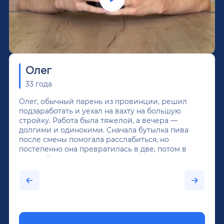
Олег
33 года
Олег, обычный парень из провинции, решил
подзаработать и уехал на вахту на большую
стройку. Работа была тяжелой, а вечера —
долгими и одинокими. Сначала бутылка пива
после смены помогала расслабиться, но
постепенно она превратилась в две, потом в
крепкий алкоголь, и вот он уже пил почти
каждый день...После дектоксикации организма
было назначено кодирование по методу
Довженко.