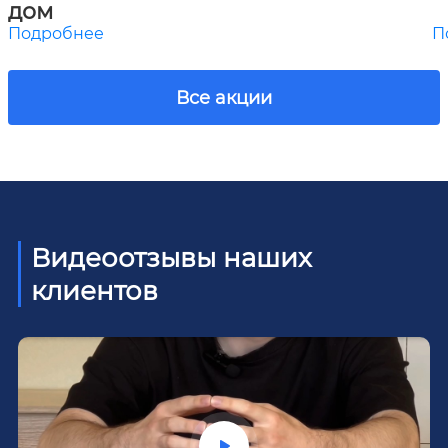
дом
Подробнее
П
Все акции
Видеоотзывы наших
клиентов