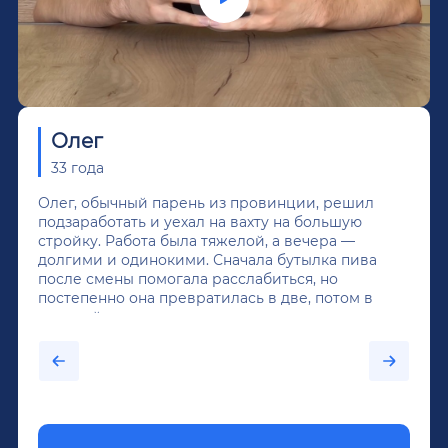
Олег
33 года
Олег, обычный парень из провинции, решил
подзаработать и уехал на вахту на большую
стройку. Работа была тяжелой, а вечера —
долгими и одинокими. Сначала бутылка пива
после смены помогала расслабиться, но
постепенно она превратилась в две, потом в
крепкий алкоголь, и вот он уже пил почти
каждый день...После дектоксикации организма
было назначено кодирование по методу
Довженко.