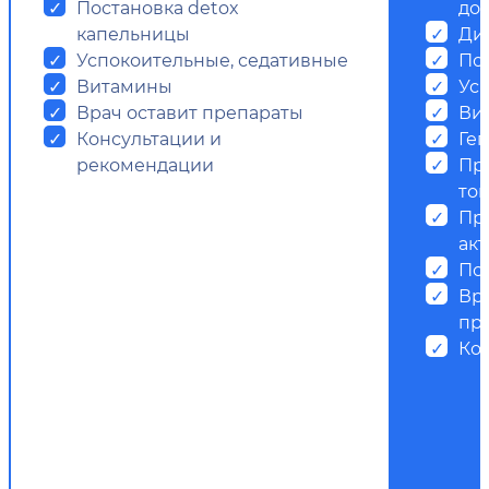
Постановка detox
до
капельницы
Ди
Успокоительные, седативные
По
Витамины
Ус
Врач оставит препараты
Ви
Консультации и
Ге
рекомендации
Пр
ток
Пр
ак
Пс
Вр
пр
Ко