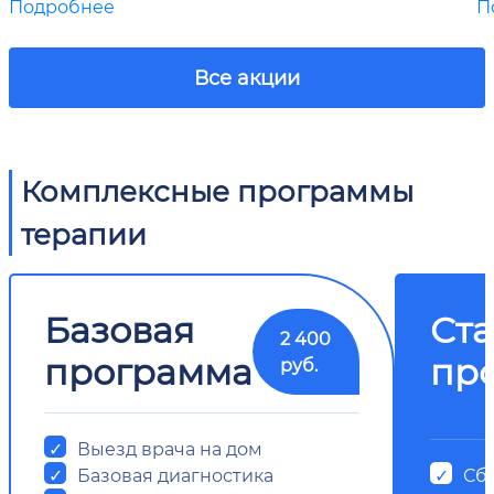
Подробнее
П
Все акции
Комплексные программы
терапии
Базовая
Ст
2 400
программа
пр
руб.
Выезд врача на дом
Базовая диагностика
Сб