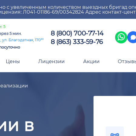
но с увеличенным количеством выездных бригад оп
цензия: Л041-01186-69/00342824 Адрес контакт-цен
: 5
8 (800) 700-77-14
ерез 5 мин.
8 (863) 333-59-76
 ул. Благодатная, 170**
лосуточно
Цены
Лицензии
Акции
Отзыв
реализации
ии в