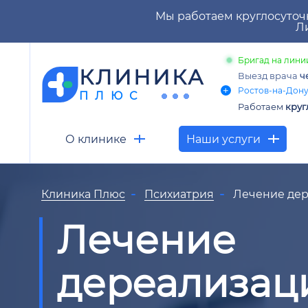
Мы работаем круглосуточ
Ли
Бригад на линии
КЛИНИКА
Выезд врача
ч
Ростов-на-Дону,
ПЛЮС
Работаем
круг
О клинике
Наши услуги
Клиника Плюс
Психиатрия
Лечение де
Лечение
дереализац