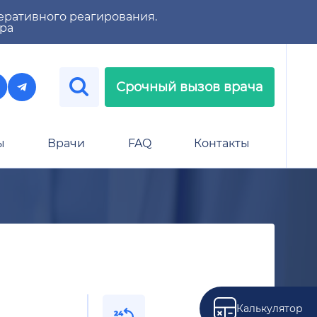
еративного реагирования.
тра
Срочный вызов врача
ы
Врачи
FAQ
Контакты
Калькулятор