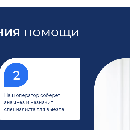
ния
помощи
Наш оператор соберет
анамнез и назначит
специалиста для выезда