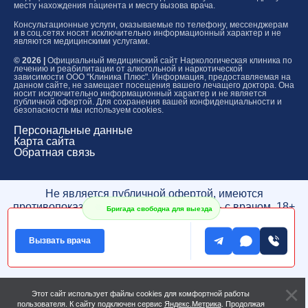
месту нахождения пациента и месту вызова врача.
Консультационные услуги, оказываемые по телефону, мессенджерам
и в соц.сетях носят исключительно информационный характер и не
являются медицинскими услугами.
© 2026 |
Официальный медицинский сайт Наркологическая клиника по
лечению и реабилитации от алкогольной и наркотической
зависимости ООО "Клиника Плюс". Информация, предоставляемая на
данном сайте, не замещает посещения вашего лечащего доктора. Она
носит исключительно информационный характер и не является
публичной офертой. Для сохранения вашей конфиденциальности и
безопасности мы используем cookies.
Персональные данные
Карта сайта
Обратная связь
Не является публичной офертой, имеются
противопоказания, проконсультируйтесь с врачом. 18+
Бригада свободна для выезда
* Медицинская деятельность оказывается по адресу
лицензии
Вызвать врача
** Адреса колл-центров
Этот сайт использует файлы cookies для комфортной работы
пользователя. К сайту подключен сервис
Яндекс.Метрика
. Продолжая