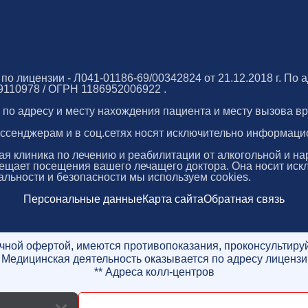
 лицензии - Л041-01186-69/00342824 от 21.12.2018 г. По ад
49110978 / ОГРН 1186952006922 .
по адресу и месту нахождения пациента и месту вызова вр
ссенджерам и в соц.сетях носят исключительно информаци
 клиника по лечению и реабилитации от алкогольной и на
ещает посещения вашего лечащего доктора. Она носит иск
льности и безопасности мы используем cookies.
Персональные данные
Карта сайта
Обратная связь
чной офертой, имеются противопоказания, проконсультируй
* Медицинская деятельность оказывается по адресу лицензи
** Адреса колл-центров