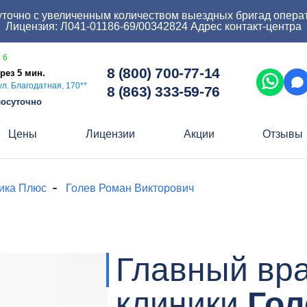
точно с увеличенным количеством выездных бригад опера
Лицензия: Л041-01186-69/00342824 Адрес контакт-центра
 6
8 (800) 700-77-14
рез 5 мин.
ул. Благодатная, 170**
8 (863) 333-59-76
лосуточно
Цены
Лицензии
Акции
Отзывы
ика Плюс
Голев Роман Викторович
Главный вра
клиники
Гол