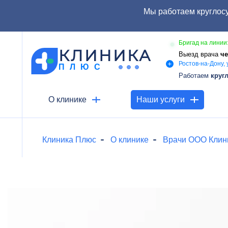
Мы работаем круглосу
Бригад на линии:
КЛИНИКА
Выезд врача
че
Ростов-на-Дону, 
ПЛЮС
Работаем
круг
О клинике
Наши услуги
Клиника Плюс
О клинике
Врачи ООО Клин