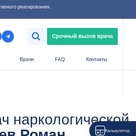
тивного реагирования.
Срочный вызов врача
Врачи
FAQ
Контакты
ч наркологической
ев Роман
Калькулятор